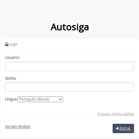
Autosiga
Login
Usuário:
Senha:
Língua:
Esqueci minha senha
Versão Mobile
Entrar